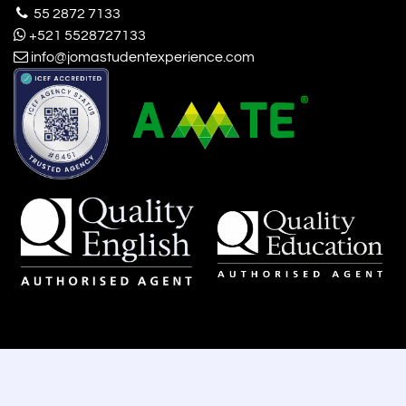
55 2872 7133
+521 5528727133
info@jomastudentexperience.com