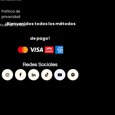
Política de
privacidad
¡Bienvenidos todos los métodos
íticas de cambio
de pago!
Redes Sociales