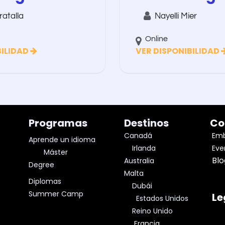
atalla
Nayelli Mier
Online
BILIDAD
VER DISPONIBILIDAD
Programas
Destinos
Co
Canadá
Emb
A
prende un
idioma
Irlanda
Eve
Máster
Bl
Australia
Degree
Malta
Diplomas
Dubái
Summer Camp
Le
Estados Unidos
Reino Unido
Francia