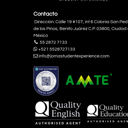
Contacto
Dirección: Calle 19 #107, int 6 Colonia San Pe
de los Pinos, Benito Juárez C.P. 03800, Ciudad
México
55 2872 7133
+521 5528727133
info@jomastudentexperience.com