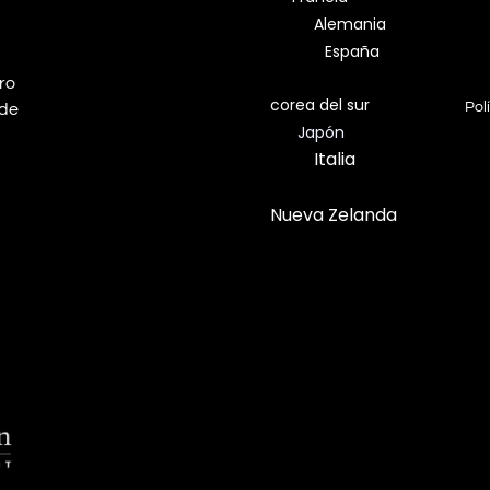
Alemania
España
dro
corea del sur
Pol
 de
Japón
Italia
Nueva Zelanda