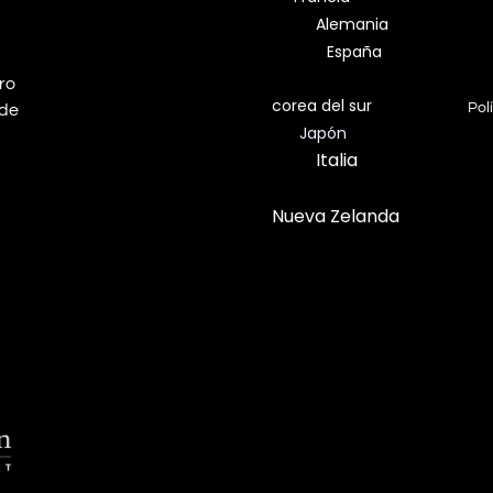
Alemania
España
dro
corea del sur
Pol
 de
Japón
Italia
Nueva Zelanda