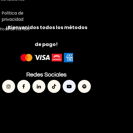
Política de
privacidad
¡Bienvenidos todos los métodos
íticas de cambio
de pago!
Redes Sociales