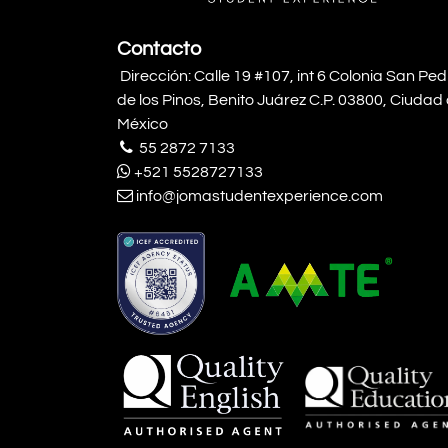
Contacto
Dirección: Calle 19 #107, int 6 Colonia San Pe
de los Pinos, Benito Juárez C.P. 03800, Ciudad
México
55 2872 7133
+521 5528727133
info@jomastudentexperience.com