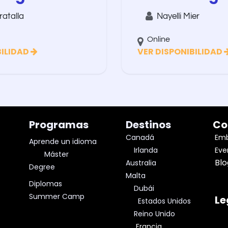
atalla
Nayelli Mier
Online
BILIDAD
VER DISPONIBILIDAD
Programas
Destinos
Co
Canadá
Emb
A
prende un
idioma
Irlanda
Eve
Máster
Bl
Australia
Degree
Malta
Diplomas
Dubái
Summer Camp
Le
Estados Unidos
Reino Unido
Francia