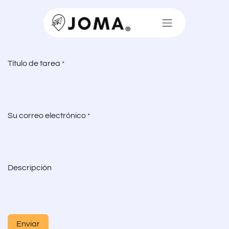
Ir al contenido
Título de tarea
*
Su correo electrónico
*
Descripción
Enviar