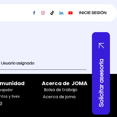
ESORIAS
PRIVACIDAD
EMPLEOS
INICIE SESIÓN
Solicitar asesoría
Usuario asignado
munidad
Acerca de JOMA
Bolsa de trabajo
ajador
ntos y lives
Acerca de joma
og