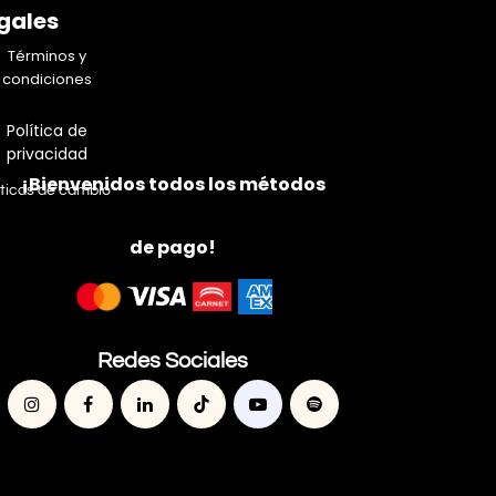
gales
Términos y
condiciones
Política de
privacidad
¡Bienvenidos todos los métodos
íticas de cambio
de pago!
Redes Sociales