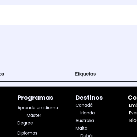
S
COMUNIDAD
NOSOTROS
SERVICIOS EXTRA
AS
os
Etiquetas
Programas
Destinos
Co
Canadá
Emb
A
prende un
idioma
Irlanda
Eve
Máster
Bl
Australia
Degree
Malta
Diplomas
Dubái