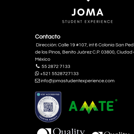
Contacto
Dirección: Calle 19 #107, int 6 Colonia San Pe
de los Pinos, Benito Juárez C.P. 03800, Ciudad
México
55 2872 7133
+521 5528727133
info@jomastudentexperience.com